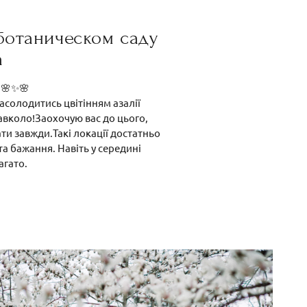
ботаническом саду
а
🌸✨🌸
насолодитись цвітінням азалії
авколо!Заохочую вас до цього,
ати завжди.Такі локації достатньо
та бажання. Навіть у середині
агато.