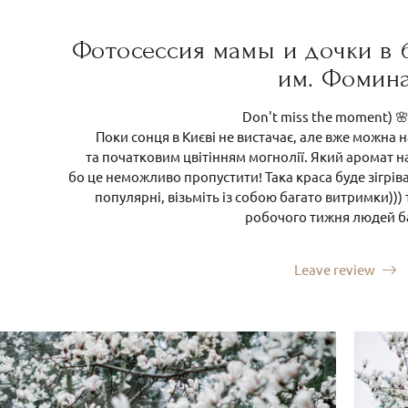
Фотосессия мамы и дочки в 
им. Фомин
Don't miss the moment) 
Поки сонця в Києві не вистачає, але вже можна 
та початковим цвітінням могнолії. Який аромат н
бо це неможливо пропустити! Така краса буде зігрів
популярні, візьміть із собою багато витримки))) 
робочого тижня людей б
Leave review