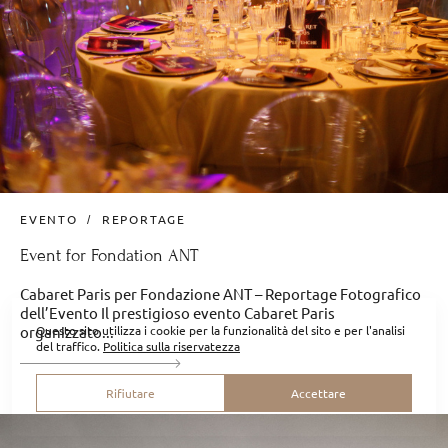
EVENTO
REPORTAGE
Event for Fondation ANT
Cabaret Paris per Fondazione ANT – Reportage Fotografico
dell’Evento Il prestigioso evento Cabaret Paris
organizzato...
Questo sito utilizza i cookie per la funzionalità del sito e per l'analisi
del traffico.
Politica sulla riservatezza
Rifiutare
Accettare